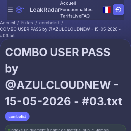
Accueil
LeakRadar
Fonctionnalités
Menu
Skip to content
Tarifs
Live
FAQ
Accueil
/
Fuites
/
combolist
/
COMBO USER PASS by @AZULCLOUDNEW - 15-05-2026 -
#03.txt
COMBO USER PASS
by
@AZULCLOUDNEW -
15-05-2026 - #03.txt
combolist
Indexé uniquement à partir de matériel public. Jamais