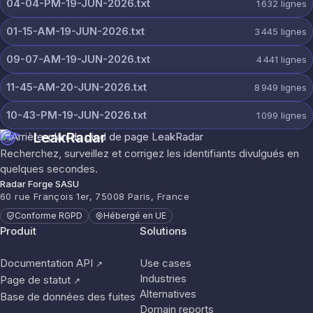
04-04-PM-19-JUN-2026.txt
1 632
lignes
01-15-AM-19-JUN-2026.txt
3 445
lignes
09-07-AM-19-JUN-2026.txt
4 441
lignes
11-45-AM-20-JUN-2026.txt
8 949
lignes
10-43-PM-19-JUN-2026.txt
1 099
lignes
LeakRadar
Recherchez, surveillez et corrigez les identifiants divulgués en
quelques secondes.
Radar Forge SASU
60 rue François 1er, 75008 Paris, France
Conforme RGPD
Hébergé en UE
Produit
Solutions
Documentation API
Use cases
↗
Industries
Page de statut
↗
Alternatives
Base de données des fuites
Domain reports