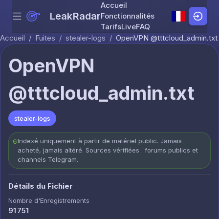
Accueil
LeakRadar
Fonctionnalités
Menu
Skip to content
Tarifs
Live
FAQ
Accueil
/
Fuites
/
stealer-logs
/
OpenVPN @tttcloud_admin.txt
OpenVPN
@tttcloud_admin.txt
stealer-logs
Indexé uniquement à partir de matériel public. Jamais
acheté, jamais altéré. Sources vérifiées : forums publics et
channels Telegram.
Détails du Fichier
Nombre d'Enregistrements
91 751