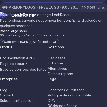
@HARMONYLOGS - FREE LOGS -9.05.26.rar
4 145 665
lignes
LeakRadar
Recherchez, surveillez et corrigez les identifiants divulgués en
quelques secondes.
Radar Forge SASU
60 rue François 1er, 75008 Paris, France
Conforme RGPD
Hébergé en UE
Produit
Solutions
Documentation API
Use cases
↗
Industries
Page de statut
↗
Alternatives
Base de données des fuites
Domain reports
Entreprise
Légal
Blog
Conditions d'utilisation
Contact
Politique de confidentialité
SubdomainRadar.io
DPA
↗
Résidence fiscale