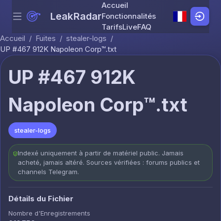
Accueil
LeakRadar
Fonctionnalités
Menu
Skip to content
Tarifs
Live
FAQ
Accueil
/
Fuites
/
stealer-logs
/
UP #467 912K Napoleon Corp™.txt
UP #467 912K
Napoleon Corp™.txt
stealer-logs
Indexé uniquement à partir de matériel public. Jamais
acheté, jamais altéré. Sources vérifiées : forums publics et
channels Telegram.
Détails du Fichier
Nombre d'Enregistrements