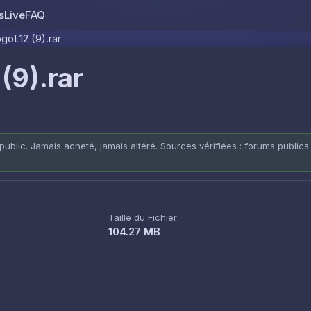
s
Live
FAQ
Skip to content
oL12 (9).rar
(9).rar
public. Jamais acheté, jamais altéré. Sources vérifiées : forums publics
Taille du Fichier
104.27 MB