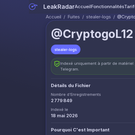
LeakRadar
Accueil
Fonctionnalités
Tarif
Accueil
/
Fuites
/
stealer-logs
/
@Cryptog
@CryptogoL12 
stealer-logs
Indexé uniquement à partir de matériel 
Telegram.
Détails du Fichier
Nombre d'Enregistrements
2 779 849
Indexé le
18 mai 2026
Pourquoi C'est Important