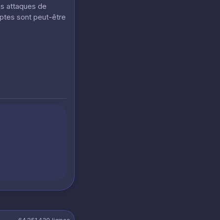
es attaques de
mptes sont peut-être
64 251 439
lignes