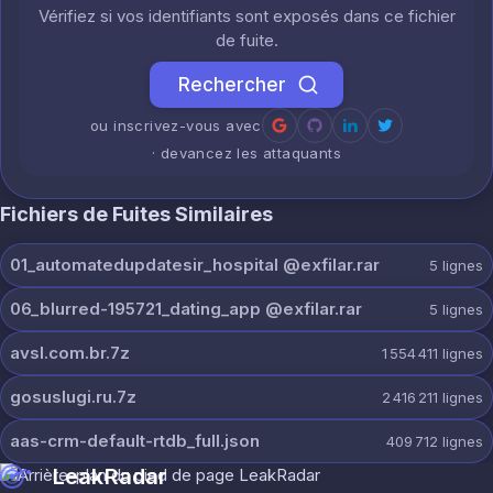
Vérifiez si vos identifiants sont exposés dans ce fichier
de fuite.
Rechercher
ou inscrivez-vous avec
· devancez les attaquants
Fichiers de Fuites Similaires
01_automatedupdatesir_hospital @exfilar.rar
5
lignes
06_blurred-195721_dating_app @exfilar.rar
5
lignes
avsl.com.br.7z
1 554 411
lignes
gosuslugi.ru.7z
2 416 211
lignes
aas-crm-default-rtdb_full.json
409 712
lignes
LeakRadar