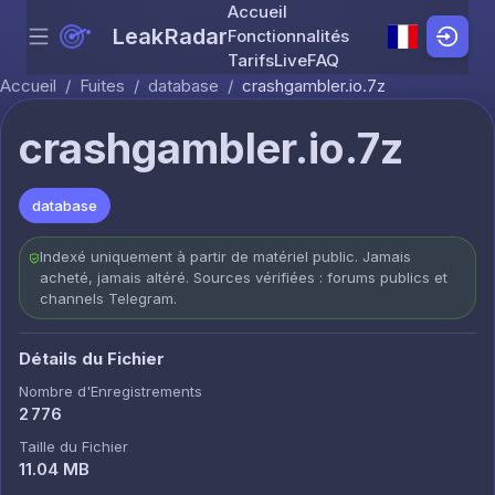
Accueil
LeakRadar
Fonctionnalités
Menu
Skip to content
Tarifs
Live
FAQ
Accueil
/
Fuites
/
database
/
crashgambler.io.7z
crashgambler.io.7z
database
Indexé uniquement à partir de matériel public. Jamais
acheté, jamais altéré. Sources vérifiées : forums publics et
channels Telegram.
Détails du Fichier
Nombre d'Enregistrements
2 776
Taille du Fichier
11.04 MB