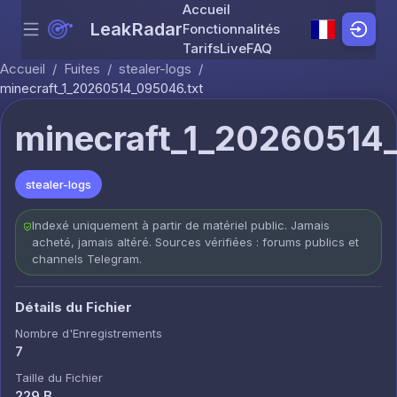
Accueil
LeakRadar
Fonctionnalités
Menu
Skip to content
Tarifs
Live
FAQ
Accueil
/
Fuites
/
stealer-logs
/
minecraft_1_20260514_095046.txt
minecraft_1_20260514
stealer-logs
Indexé uniquement à partir de matériel public. Jamais
acheté, jamais altéré. Sources vérifiées : forums publics et
channels Telegram.
Détails du Fichier
Nombre d'Enregistrements
7
Taille du Fichier
229 B