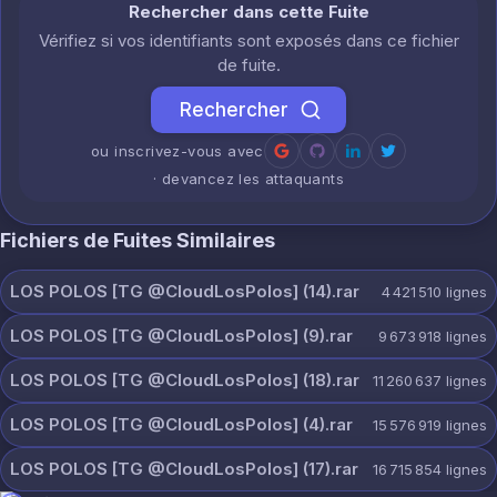
Rechercher dans cette Fuite
Vérifiez si vos identifiants sont exposés dans ce fichier
de fuite.
Rechercher
ou inscrivez-vous avec
· devancez les attaquants
Fichiers de Fuites Similaires
LOS POLOS [TG @CloudLosPolos] (14).rar
4 421 510
lignes
LOS POLOS [TG @CloudLosPolos] (9).rar
9 673 918
lignes
LOS POLOS [TG @CloudLosPolos] (18).rar
11 260 637
lignes
LOS POLOS [TG @CloudLosPolos] (4).rar
15 576 919
lignes
LOS POLOS [TG @CloudLosPolos] (17).rar
16 715 854
lignes