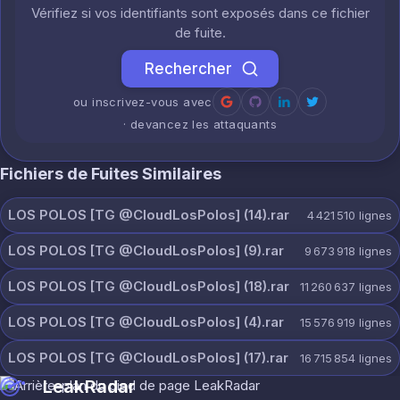
Vérifiez si vos identifiants sont exposés dans ce fichier
de fuite.
Rechercher
ou inscrivez-vous avec
· devancez les attaquants
Fichiers de Fuites Similaires
LOS POLOS [TG @CloudLosPolos] (14).rar
4 421 510
lignes
LOS POLOS [TG @CloudLosPolos] (9).rar
9 673 918
lignes
LOS POLOS [TG @CloudLosPolos] (18).rar
11 260 637
lignes
LOS POLOS [TG @CloudLosPolos] (4).rar
15 576 919
lignes
LOS POLOS [TG @CloudLosPolos] (17).rar
16 715 854
lignes
LeakRadar