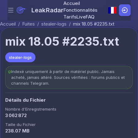
Accueil
LeakRadar
Fonctionnalités
Menu
Skip to content
Tarifs
Live
FAQ
Accueil
/
Fuites
/
stealer-logs
/
mix 18.05 #2235.txt
mix 18.05 #2235.txt
stealer-logs
Indexé uniquement à partir de matériel public. Jamais
acheté, jamais altéré. Sources vérifiées : forums publics et
channels Telegram.
Détails du Fichier
Nombre d'Enregistrements
3 062 872
Taille du Fichier
238.07 MB