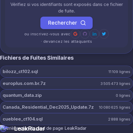
Vérifiez si vos identifiants sont exposés dans ce fichier
de fuite.
Rechercher
ou inscrivez-vous avec
· devancez les attaquants
Fichiers de Fuites Similaires
bilozz_ct102.sql
11 109
lignes
europlus.com.br.7z
3 505 473
lignes
quantum_data.zip
0
lignes
Canada_Residential_Dec2025_Update.7z
10 080 625
lignes
cueblee_ct104.sql
2 888
lignes
LeakRadar