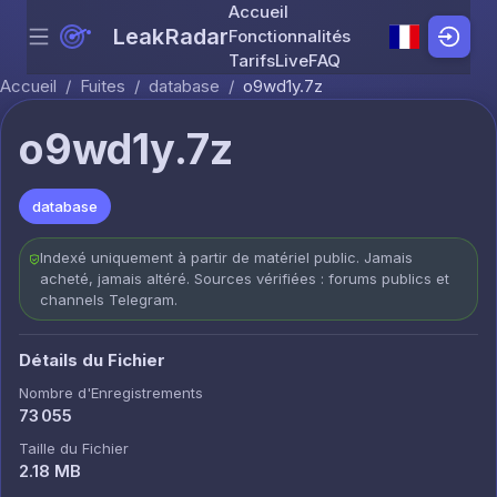
Accueil
LeakRadar
Fonctionnalités
Menu
Skip to content
Tarifs
Live
FAQ
Accueil
/
Fuites
/
database
/
o9wd1y.7z
o9wd1y.7z
database
Indexé uniquement à partir de matériel public. Jamais
acheté, jamais altéré. Sources vérifiées : forums publics et
channels Telegram.
Détails du Fichier
Nombre d'Enregistrements
73 055
Taille du Fichier
2.18 MB