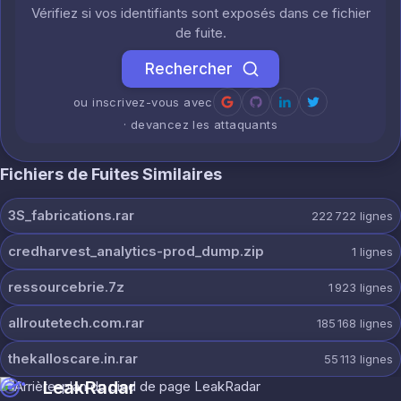
Vérifiez si vos identifiants sont exposés dans ce fichier
de fuite.
Rechercher
ou inscrivez-vous avec
· devancez les attaquants
Fichiers de Fuites Similaires
3S_fabrications.rar
222 722
lignes
credharvest_analytics-prod_dump.zip
1
lignes
ressourcebrie.7z
1 923
lignes
allroutetech.com.rar
185 168
lignes
thekalloscare.in.rar
55 113
lignes
LeakRadar