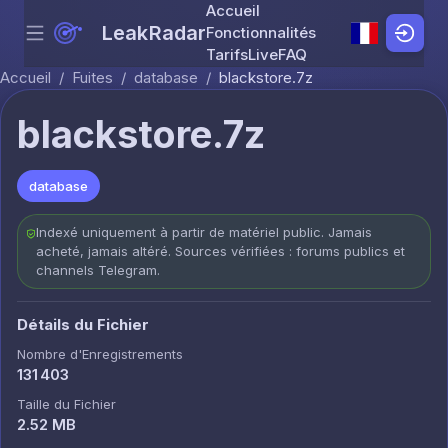
Accueil
LeakRadar
Fonctionnalités
Menu
Skip to content
Tarifs
Live
FAQ
Accueil
/
Fuites
/
database
/
blackstore.7z
blackstore.7z
database
Indexé uniquement à partir de matériel public. Jamais
acheté, jamais altéré. Sources vérifiées : forums publics et
channels Telegram.
Détails du Fichier
Nombre d'Enregistrements
131 403
Taille du Fichier
2.52 MB