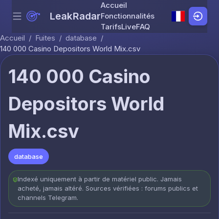
Accueil
LeakRadar
Fonctionnalités
Menu
Skip to content
Tarifs
Live
FAQ
Accueil
/
Fuites
/
database
/
140 000 Casino Depositors World Mix.csv
140 000 Casino
Depositors World
Mix.csv
database
Indexé uniquement à partir de matériel public. Jamais
acheté, jamais altéré. Sources vérifiées : forums publics et
channels Telegram.