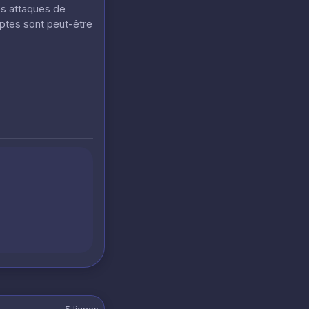
es attaques de
mptes sont peut-être
5
lignes