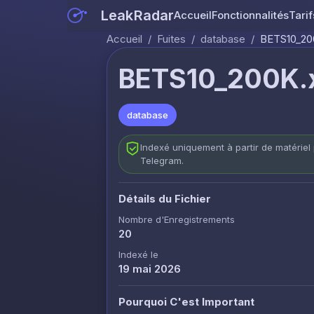
LeakRadar
Accueil
Fonctionnalités
Tarif
Accueil
/
Fuites
/
database
/
BETS10_20
BETS10_200K.
database
Indexé uniquement à partir de matériel 
Telegram.
Détails du Fichier
Nombre d'Enregistrements
20
Indexé le
19 mai 2026
Pourquoi C'est Important