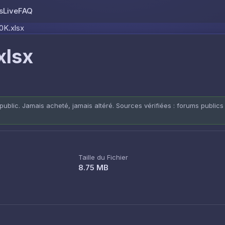
s
Live
FAQ
Skip to content
0K.xlsx
xlsx
public. Jamais acheté, jamais altéré. Sources vérifiées : forums publics
Taille du Fichier
8.75 MB