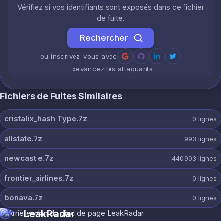
Vérifiez si vos identifiants sont exposés dans ce fichier
de fuite.
Rechercher
ou inscrivez-vous avec
· devancez les attaquants
Fichiers de Fuites Similaires
cristalix_hash Type.7z
0
lignes
allstate.7z
993
lignes
newcastle.7z
440 903
lignes
frontier_airlines.7z
0
lignes
bonava.7z
0
lignes
LeakRadar