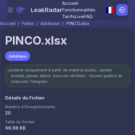
Accueil
LeakRadar
Fonctionnalités
Menu
Skip to content
Tarifs
Live
FAQ
Accueil
/
Fuites
/
database
/
PINCO.xlsx
PINCO.xlsx
database
Indexé uniquement à partir de matériel public. Jamais
acheté, jamais altéré. Sources vérifiées : forums publics et
channels Telegram.
Détails du Fichier
Nombre d'Enregistrements
20
Taille du Fichier
66.98 KB