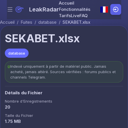
Accueil
LeakRadar
Fonctionnalités
Menu
Skip to content
Tarifs
Live
FAQ
Accueil
/
Fuites
/
database
/
SEKABET.xlsx
SEKABET.xlsx
database
Indexé uniquement à partir de matériel public. Jamais
acheté, jamais altéré. Sources vérifiées : forums publics et
channels Telegram.
Détails du Fichier
Nombre d'Enregistrements
20
Taille du Fichier
1.75 MB