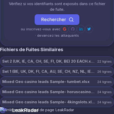
Vérifiez si vos identifiants sont exposés dans ce fichier
de fuite.
Rechercher
ou inscrivez-vous avec
· devancez les attaquants
Fichiers de Fuites Similaires
Set 2 (UK, IE, CA, CH, SE, FI, DK, BE) 20 EACH.xlsx
22
lignes
Set 1 (BE, UK, DK, FI, CA, AU, SE, CH, NZ, NL, IE) 20 each.xlsx
26
lignes
Mixed Geo casino leads Sample- tumbet.xlsx
24
lignes
Mixed Geo casino leads Sample- horuscasino.xlsx
24
lignes
Mixed Geo casino leads Sample- 4kingslots.xlsx
24
lignes
LeakRadar