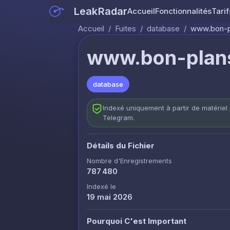
LeakRadar
Accueil
Fonctionnalités
Tarif
Accueil
/
Fuites
/
database
/
www.bon-p
www.bon-plans
database
Indexé uniquement à partir de matériel 
Telegram.
Détails du Fichier
Nombre d'Enregistrements
787 480
Indexé le
19 mai 2026
Pourquoi C'est Important