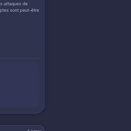
es attaques de
mptes sont peut-être
5
lignes