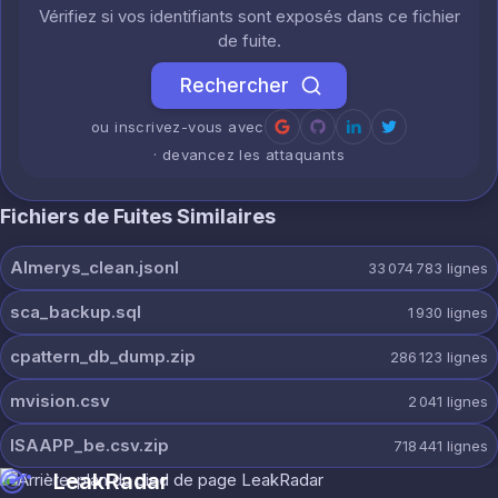
Vérifiez si vos identifiants sont exposés dans ce fichier
de fuite.
Rechercher
ou inscrivez-vous avec
· devancez les attaquants
Fichiers de Fuites Similaires
Almerys_clean.jsonl
33 074 783
lignes
sca_backup.sql
1 930
lignes
cpattern_db_dump.zip
286 123
lignes
mvision.csv
2 041
lignes
ISAAPP_be.csv.zip
718 441
lignes
LeakRadar