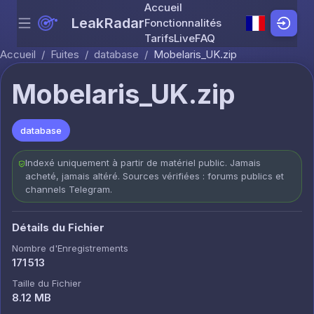
Accueil
LeakRadar
Fonctionnalités
Menu
Skip to content
Tarifs
Live
FAQ
Accueil
/
Fuites
/
database
/
Mobelaris_UK.zip
Mobelaris_UK.zip
database
Indexé uniquement à partir de matériel public. Jamais
acheté, jamais altéré. Sources vérifiées : forums publics et
channels Telegram.
Détails du Fichier
Nombre d'Enregistrements
171 513
Taille du Fichier
8.12 MB