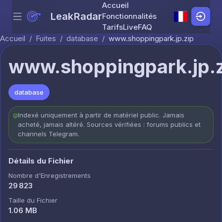
Accueil
LeakRadar
Fonctionnalités
Menu
Skip to content
Tarifs
Live
FAQ
Accueil
/
Fuites
/
database
/
www.shoppingpark.jp.zip
www.shoppingpark.jp.
database
Indexé uniquement à partir de matériel public. Jamais
acheté, jamais altéré. Sources vérifiées : forums publics et
channels Telegram.
Détails du Fichier
Nombre d'Enregistrements
29 823
Taille du Fichier
1.06 MB