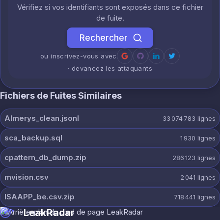
Vérifiez si vos identifiants sont exposés dans ce fichier
de fuite.
Rechercher
ou inscrivez-vous avec
· devancez les attaquants
Fichiers de Fuites Similaires
Almerys_clean.jsonl
33 074 783
lignes
sca_backup.sql
1 930
lignes
cpattern_db_dump.zip
286 123
lignes
mvision.csv
2 041
lignes
ISAAPP_be.csv.zip
718 441
lignes
LeakRadar