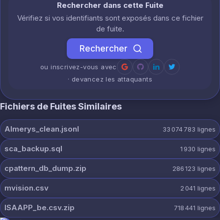
Rechercher dans cette Fuite
Vérifiez si vos identifiants sont exposés dans ce fichier
de fuite.
Rechercher
ou inscrivez-vous avec
· devancez les attaquants
Fichiers de Fuites Similaires
Almerys_clean.jsonl
33 074 783
lignes
sca_backup.sql
1 930
lignes
cpattern_db_dump.zip
286 123
lignes
mvision.csv
2 041
lignes
ISAAPP_be.csv.zip
718 441
lignes