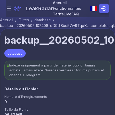
Accueil
LeakRadar
Fonctionnalités
Menu
Skip to content
Tarifs
Live
FAQ
Accueil
/
Fuites
/
database
/
backup__20260502_102408_qD9dj8bs57w9TqpK.incomplete.sql.
backup__20260502_10
database
Indexé uniquement à partir de matériel public. Jamais
acheté, jamais altéré. Sources vérifiées : forums publics et
channels Telegram.
Détails du Fichier
Nombre d'Enregistrements
0
Taille du Fichier
96.53 MB