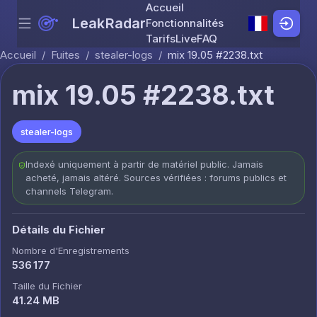
Accueil
LeakRadar
Fonctionnalités
Menu
Skip to content
Tarifs
Live
FAQ
Accueil
/
Fuites
/
stealer-logs
/
mix 19.05 #2238.txt
mix 19.05 #2238.txt
stealer-logs
Indexé uniquement à partir de matériel public. Jamais
acheté, jamais altéré. Sources vérifiées : forums publics et
channels Telegram.
Détails du Fichier
Nombre d'Enregistrements
536 177
Taille du Fichier
41.24 MB