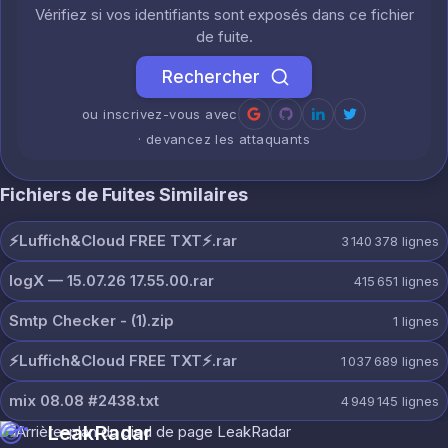
Vérifiez si vos identifiants sont exposés dans ce fichier
de fuite.
Rechercher
ou inscrivez-vous avec
· devancez les attaquants
Fichiers de Fuites Similaires
⚡️Luffich&Cloud FREE TXT⚡️.rar
3 140 378
lignes
logX — 15.07.26 17.55.00.rar
415 651
lignes
Smtp Checker - (1).zip
1
lignes
⚡️Luffich&Cloud FREE TXT⚡️.rar
1 037 689
lignes
mix 08.08 #2438.txt
4 949 145
lignes
LeakRadar