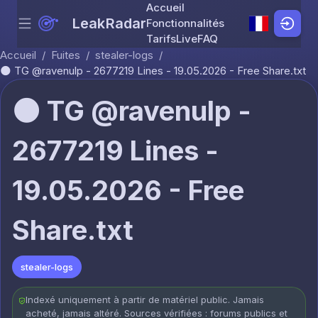
Accueil
LeakRadar
Fonctionnalités
Menu
Skip to content
Tarifs
Live
FAQ
Accueil
/
Fuites
/
stealer-logs
/
🌑 TG @ravenulp - 2677219 Lines - 19.05.2026 - Free Share.txt
🌑 TG @ravenulp -
2677219 Lines -
19.05.2026 - Free
Share.txt
stealer-logs
Indexé uniquement à partir de matériel public. Jamais
acheté, jamais altéré. Sources vérifiées : forums publics et