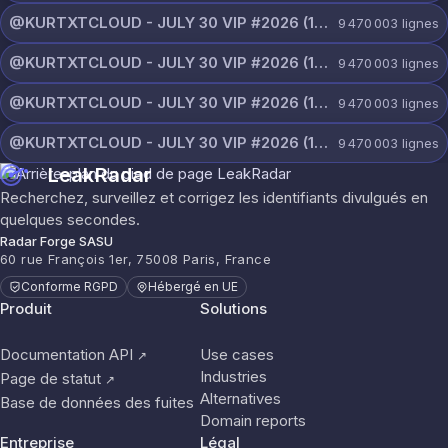
@KURTXTCLOUD - JULY 30 VIP #2026 (113).txt
9 470 003
lignes
@KURTXTCLOUD - JULY 30 VIP #2026 (112).txt
9 470 003
lignes
@KURTXTCLOUD - JULY 30 VIP #2026 (111).txt
9 470 003
lignes
@KURTXTCLOUD - JULY 30 VIP #2026 (110).txt
9 470 003
lignes
LeakRadar
Recherchez, surveillez et corrigez les identifiants divulgués en
quelques secondes.
Radar Forge SASU
60 rue François 1er, 75008 Paris, France
Conforme RGPD
Hébergé en UE
Produit
Solutions
Documentation API
Use cases
↗
Industries
Page de statut
↗
Alternatives
Base de données des fuites
Domain reports
Entreprise
Légal