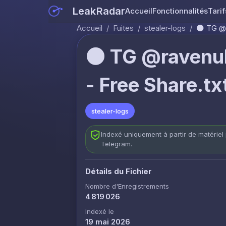
LeakRadar
Accueil
Fonctionnalités
Tarif
Accueil
/
Fuites
/
stealer-logs
/
🌑 TG @r
🌑 TG @ravenul
- Free Share.tx
stealer-logs
Indexé uniquement à partir de matériel 
Telegram.
Détails du Fichier
Nombre d'Enregistrements
4 819 026
Indexé le
19 mai 2026