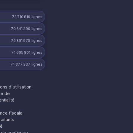
73 710 810
lignes
70 841 290
lignes
76 861 975
lignes
74 665 801
lignes
74 377 337
lignes
ons d'utilisation
ue de
ntialité
nce fiscale
aitants
té
 de confiance