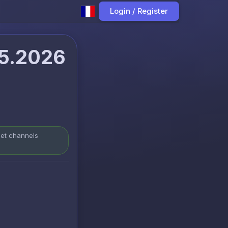
Login / Register
05.2026
 et channels