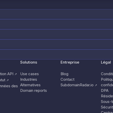
Solutions
Entreprise
Légal
ion API
Use cases
Blog
Conditi
↗
Industries
Contact
Politiq
tut
↗
Alternatives
SubdomainRadar.io
confide
↗
nnées des
Domain reports
DPA
Réside
Sous-tr
Sécuri
Centre