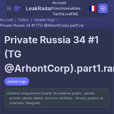
Accueil
LeakRadar
Fonctionnalités
Menu
Skip to content
Tarifs
Live
FAQ
Accueil
/
Fuites
/
stealer-logs
/
Private Russia 34 #1 (TG @ArhontCorp).part1.rar
Private Russia 34 #1
(TG
@ArhontCorp).part1.ra
stealer-logs
Indexé uniquement à partir de matériel public. Jamais
acheté, jamais altéré. Sources vérifiées : forums publics et
channels Telegram.