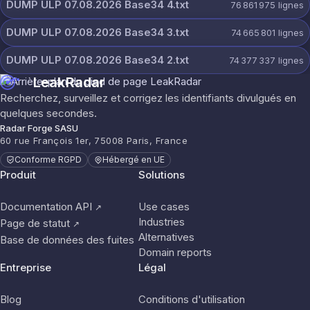
DUMP ULP 07.08.2026 Base34 4.txt
76 861 975
lignes
DUMP ULP 07.08.2026 Base34 3.txt
74 665 801
lignes
DUMP ULP 07.08.2026 Base34 2.txt
74 377 337
lignes
LeakRadar
Recherchez, surveillez et corrigez les identifiants divulgués en
quelques secondes.
Radar Forge SASU
60 rue François 1er, 75008 Paris, France
Conforme RGPD
Hébergé en UE
Produit
Solutions
Documentation API
Use cases
↗
Industries
Page de statut
↗
Alternatives
Base de données des fuites
Domain reports
Entreprise
Légal
Blog
Conditions d'utilisation