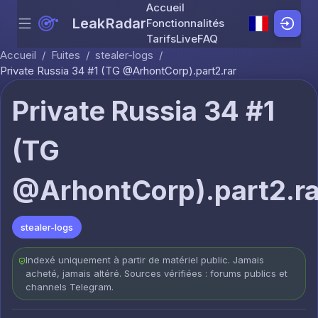
Accueil
LeakRadar
Fonctionnalités
Menu
Skip to content
Tarifs
Live
FAQ
Accueil
/
Fuites
/
stealer-logs
/
Private Russia 34 #1 (TG @ArhontCorp).part2.rar
Private Russia 34 #1
(TG
@ArhontCorp).part2.ra
stealer-logs
Indexé uniquement à partir de matériel public. Jamais
acheté, jamais altéré. Sources vérifiées : forums publics et
channels Telegram.