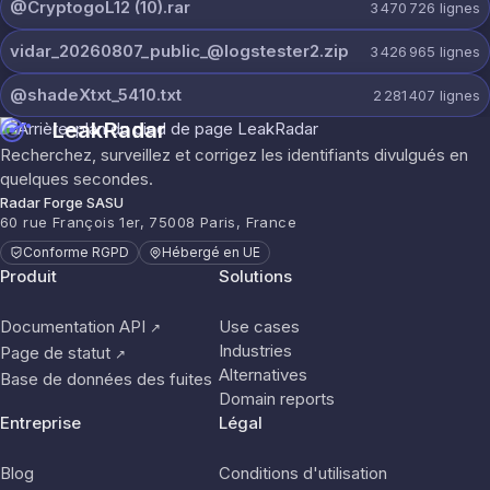
@CryptogoL12 (10).rar
3 470 726
lignes
vidar_20260807_public_@logstester2.zip
3 426 965
lignes
@shadeXtxt_5410.txt
2 281 407
lignes
LeakRadar
Recherchez, surveillez et corrigez les identifiants divulgués en
quelques secondes.
Radar Forge SASU
60 rue François 1er, 75008 Paris, France
Conforme RGPD
Hébergé en UE
Produit
Solutions
Documentation API
Use cases
↗
Industries
Page de statut
↗
Alternatives
Base de données des fuites
Domain reports
Entreprise
Légal
Blog
Conditions d'utilisation