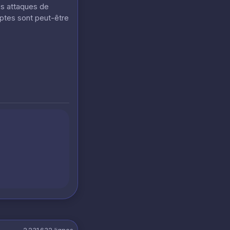
es attaques de
mptes sont peut-être
2 231 632
lignes