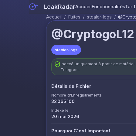
LeakRadar
Accueil
Fonctionnalités
Tarif
Accueil
/
Fuites
/
stealer-logs
/
@Cryptog
@CryptogoL12 
stealer-logs
Indexé uniquement à partir de matériel 
Telegram.
Détails du Fichier
Nombre d'Enregistrements
32 065 100
Indexé le
20 mai 2026
Pourquoi C'est Important