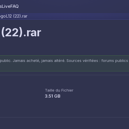
s
Live
FAQ
Skip to content
oL12 (22).rar
(22).rar
public. Jamais acheté, jamais altéré. Sources vérifiées : forums publics
Taille du Fichier
3.51 GB