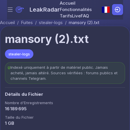
Accueil
LeakRadar
Fonctionnalités
Menu
Skip to content
Tarifs
Live
FAQ
Accueil
/
Fuites
/
stealer-logs
/
mansory (2).txt
mansory (2).txt
stealer-logs
Indexé uniquement à partir de matériel public. Jamais
acheté, jamais altéré. Sources vérifiées : forums publics et
channels Telegram.
Détails du Fichier
Nombre d'Enregistrements
16 189 695
Taille du Fichier
1 GB