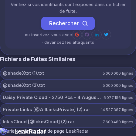
Vérifiez si vos identifiants sont exposés dans ce fichier
de fuite.
Rechercher
ou inscrivez-vous avec
· devancez les attaquants
Fichiers de Fuites Similaires
@shadeXtxt (1).txt
5 000 000
lignes
@shadeXtxt (2).txt
5 000 000
lignes
Daisy Private Cloud - 2750 Pcs - 4 August.zip
6 077 156
lignes
Private Links [@AllLinksPrivate] (2).rar
14 527 387
lignes
IckisCloud [@IckisCloud] (2).rar
7 600 480
lignes
LeakRadar