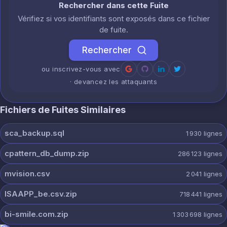
Rechercher dans cette Fuite
Vérifiez si vos identifiants sont exposés dans ce fichier
de fuite.
Rechercher
ou inscrivez-vous avec
· devancez les attaquants
Fichiers de Fuites Similaires
sca_backup.sql
1 930
lignes
cpattern_db_dump.zip
286 123
lignes
mvision.csv
2 041
lignes
ISAAPP_be.csv.zip
718 441
lignes
bi-smile.com.zip
1 303 698
lignes