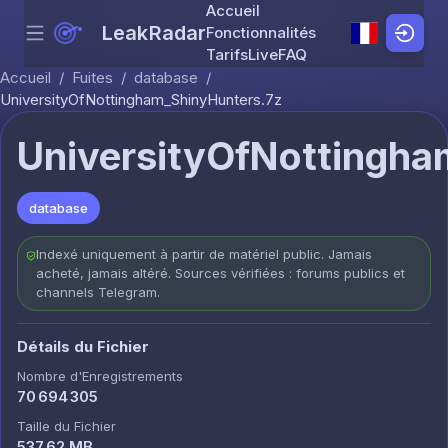
Accueil
LeakRadar
Fonctionnalités
Menu
Skip to content
Tarifs
Live
FAQ
Accueil
/
Fuites
/
database
/
UniversityOfNottingham_ShinyHunters.7z
UniversityOfNottingha
database
Indexé uniquement à partir de matériel public. Jamais
acheté, jamais altéré. Sources vérifiées : forums publics et
channels Telegram.
Détails du Fichier
Nombre d'Enregistrements
70 694 305
Taille du Fichier
537.62 MB