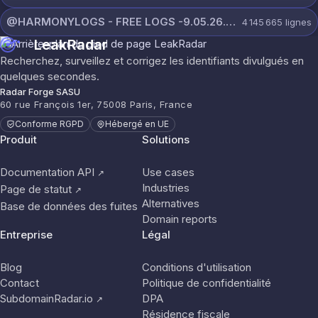
@HARMONYLOGS - FREE LOGS -9.05.26.rar
4 145 665
lignes
LeakRadar
Recherchez, surveillez et corrigez les identifiants divulgués en
quelques secondes.
Radar Forge SASU
60 rue François 1er, 75008 Paris, France
Conforme RGPD
Hébergé en UE
Produit
Solutions
Documentation API
Use cases
↗
Industries
Page de statut
↗
Alternatives
Base de données des fuites
Domain reports
Entreprise
Légal
Blog
Conditions d'utilisation
Contact
Politique de confidentialité
SubdomainRadar.io
DPA
↗
Résidence fiscale