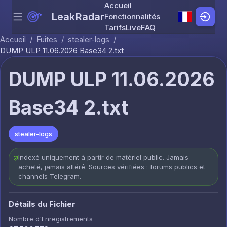
Accueil
LeakRadar
Fonctionnalités
Menu
Skip to content
Tarifs
Live
FAQ
Accueil
/
Fuites
/
stealer-logs
/
DUMP ULP 11.06.2026 Base34 2.txt
DUMP ULP 11.06.2026
Base34 2.txt
stealer-logs
Indexé uniquement à partir de matériel public. Jamais
acheté, jamais altéré. Sources vérifiées : forums publics et
channels Telegram.
Détails du Fichier
Nombre d'Enregistrements