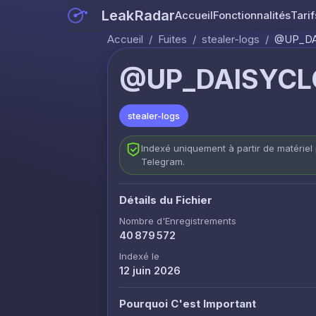
LeakRadar
Accueil
Fonctionnalités
Tarif
Accueil
/
Fuites
/
stealer-logs
/
@UP_DA
@UP_DAISYCL
stealer-logs
Indexé uniquement à partir de matériel 
Telegram.
Détails du Fichier
Nombre d'Enregistrements
40 879 572
Indexé le
12 juin 2026
Pourquoi C'est Important