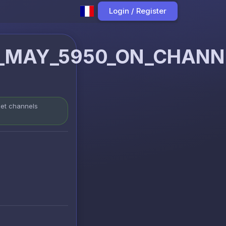
Login / Register
_MAY_5950_ON_CHANNE
 et channels