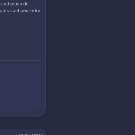
es attaques de
mptes sont peut-être
6 911 003
lignes