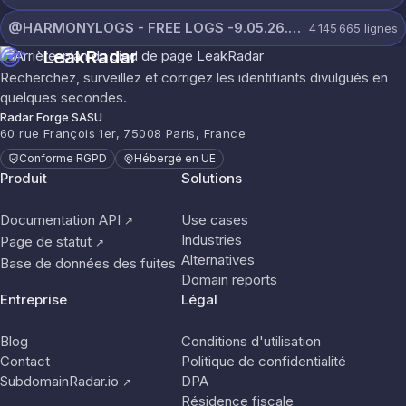
@HARMONYLOGS - FREE LOGS -9.05.26.rar
4 145 665
lignes
LeakRadar
Recherchez, surveillez et corrigez les identifiants divulgués en
quelques secondes.
Radar Forge SASU
60 rue François 1er, 75008 Paris, France
Conforme RGPD
Hébergé en UE
Produit
Solutions
Documentation API
Use cases
↗
Industries
Page de statut
↗
Alternatives
Base de données des fuites
Domain reports
Entreprise
Légal
Blog
Conditions d'utilisation
Contact
Politique de confidentialité
SubdomainRadar.io
DPA
↗
Résidence fiscale