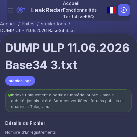
Accueil
LeakRadar
Fonctionnalités
Menu
Skip to content
Tarifs
Live
FAQ
Accueil
/
Fuites
/
stealer-logs
/
DUMP ULP 11.06.2026 Base34 3.txt
DUMP ULP 11.06.2026
Base34 3.txt
stealer-logs
Indexé uniquement à partir de matériel public. Jamais
acheté, jamais altéré. Sources vérifiées : forums publics et
channels Telegram.
Détails du Fichier
Nombre d'Enregistrements