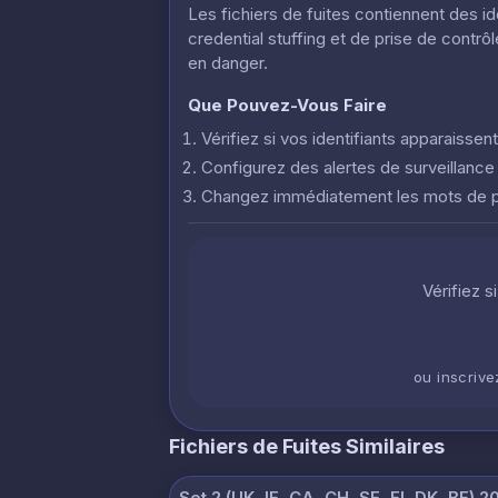
Les fichiers de fuites contiennent des i
credential stuffing et de prise de contr
en danger.
Que Pouvez-Vous Faire
Vérifiez si vos identifiants apparaisse
Configurez des alertes de surveillanc
Changez immédiatement les mots de
Vérifiez s
ou inscriv
Fichiers de Fuites Similaires
Set 2 (UK, IE, CA, CH, SE, FI, DK, BE) 