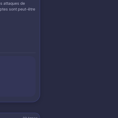
es attaques de
mptes sont peut-être
22
lignes