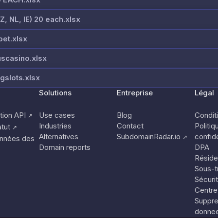
Z, NL, IE) 20 each.xlsx
et.xlsx
scasino.xlsx
gslots.xlsx
Solutions
Entreprise
Légal
ion API
Use cases
Blog
Conditi
↗
Industries
Contact
Politiq
tut
↗
Alternatives
SubdomainRadar.io
confide
↗
nnées des
Domain reports
DPA
Réside
Sous-tr
Sécuri
Centre
Suppre
donne