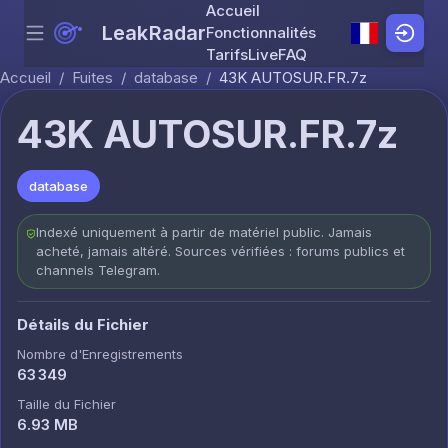
Accueil
LeakRadar
Fonctionnalités
Menu
Skip to content
Tarifs
Live
FAQ
Accueil
/
Fuites
/
database
/
43K AUTOSUR.FR.7z
43K AUTOSUR.FR.7z
database
Indexé uniquement à partir de matériel public. Jamais
acheté, jamais altéré. Sources vérifiées : forums publics et
channels Telegram.
Détails du Fichier
Nombre d'Enregistrements
63 349
Taille du Fichier
6.93 MB