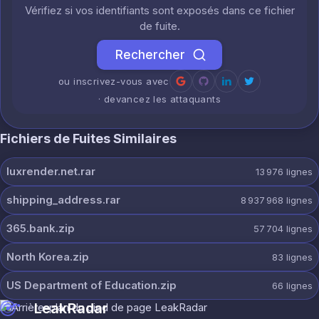
Vérifiez si vos identifiants sont exposés dans ce fichier
de fuite.
Rechercher
ou inscrivez-vous avec
· devancez les attaquants
Fichiers de Fuites Similaires
luxrender.net.rar
13 976
lignes
shipping_address.rar
8 937 968
lignes
365.bank.zip
57 704
lignes
North Korea.zip
83
lignes
US Department of Education.zip
66
lignes
LeakRadar