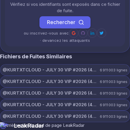
Vérifiez si vos identifiants sont exposés dans ce fichier
de fuite.
Rechercher
ou inscrivez-vous avec
· devancez les attaquants
Fichiers de Fuites Similaires
@KURTXTCLOUD - JULY 30 VIP #2026 (44).txt
6 911 003
lignes
@KURTXTCLOUD - JULY 30 VIP #2026 (43).txt
6 911 003
lignes
@KURTXTCLOUD - JULY 30 VIP #2026 (42).txt
6 911 003
lignes
@KURTXTCLOUD - JULY 30 VIP #2026 (41).txt
6 911 003
lignes
@KURTXTCLOUD - JULY 30 VIP #2026 (40).txt
6 911 003
lignes
LeakRadar