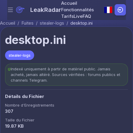
Accueil
LeakRadar
Fonctionnalités
Menu
Skip to content
Tarifs
Live
FAQ
Accueil
/
Fuites
/
stealer-logs
/
desktop.ini
desktop.ini
stealer-logs
Indexé uniquement à partir de matériel public. Jamais
acheté, jamais altéré. Sources vérifiées : forums publics et
channels Telegram.
Détails du Fichier
Nombre d'Enregistrements
307
Taille du Fichier
19.87 KB