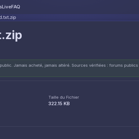
s
Live
FAQ
Skip to content
.txt.zip
.zip
public. Jamais acheté, jamais altéré. Sources vérifiées : forums publics
Taille du Fichier
322.15 KB