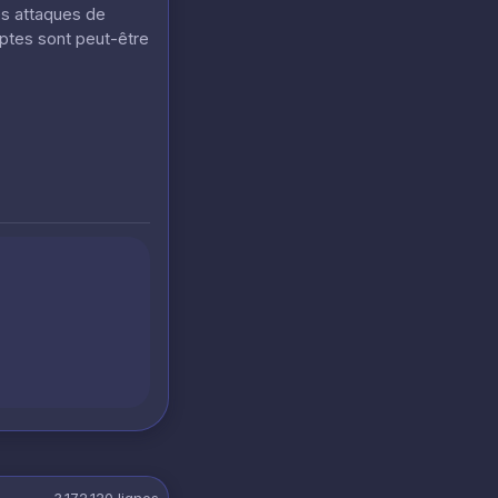
es attaques de
mptes sont peut-être
3 172 120
lignes