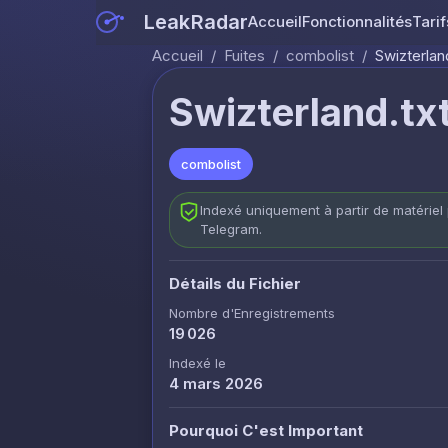
LeakRadar
Accueil
Fonctionnalités
Tarif
Accueil
/
Fuites
/
combolist
/
Swizterland
Swizterland.txt
combolist
Indexé uniquement à partir de matériel 
Telegram.
Détails du Fichier
Nombre d'Enregistrements
19 026
Indexé le
4 mars 2026
Pourquoi C'est Important