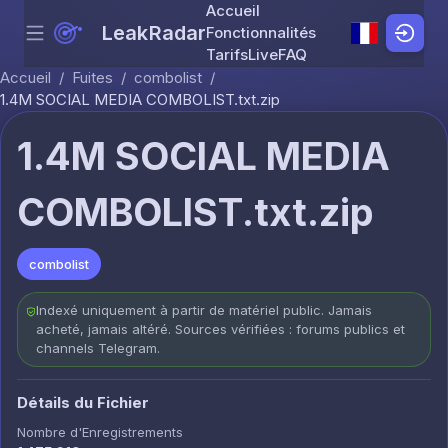
Accueil
LeakRadar
Fonctionnalités
Menu
Skip to content
Tarifs
Live
FAQ
Accueil
/
Fuites
/
combolist
/
1.4M SOCIAL MEDIA COMBOLIST.txt.zip
1.4M SOCIAL MEDIA
COMBOLIST.txt.zip
combolist
Indexé uniquement à partir de matériel public. Jamais
acheté, jamais altéré. Sources vérifiées : forums publics et
channels Telegram.
Détails du Fichier
Nombre d'Enregistrements