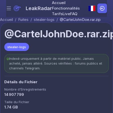
Accueil
LeakRadar
Fonctionnalités
Menu
Skip to content
Tarifs
Live
FAQ
Accueil
/
Fuites
/
stealer-logs
/
@CartelJohnDoe.rar.zip
@CartelJohnDoe.rar.zi
stealer-logs
Indexé uniquement à partir de matériel public. Jamais
acheté, jamais altéré. Sources vérifiées : forums publics et
channels Telegram.
Détails du Fichier
Nombre d'Enregistrements
14 907 799
Taille du Fichier
1.74 GB