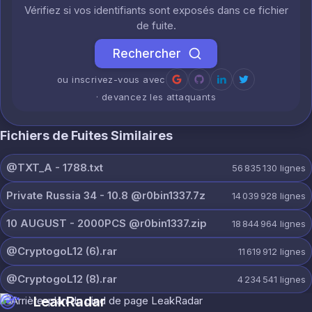
Vérifiez si vos identifiants sont exposés dans ce fichier
de fuite.
Rechercher
ou inscrivez-vous avec
· devancez les attaquants
Fichiers de Fuites Similaires
@TXT_A - 1788.txt
56 835 130
lignes
Private Russia 34 - 10.8 @r0bin1337.7z
14 039 928
lignes
10 AUGUST - 2000PCS @r0bin1337.zip
18 844 964
lignes
@CryptogoL12 (6).rar
11 619 912
lignes
@CryptogoL12 (8).rar
4 234 541
lignes
LeakRadar