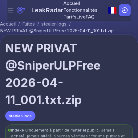
Accueil
LeakRadar
Fonctionnalités
Menu
Skip to content
Tarifs
Live
FAQ
Accueil
/
Fuites
/
stealer-logs
/
NEW PRIVAT @SniperULPFree 2026-04-11_001.txt.zip
NEW PRIVAT
@SniperULPFree
2026-04-
11_001.txt.zip
stealer-logs
Indexé uniquement à partir de matériel public. Jamais
acheté, jamais altéré. Sources vérifiées : forums publics et