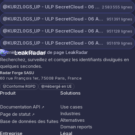
@KURZL0GS_UP - ULP SecretCloud - 06 August 2026.txt
2 583 555
lignes
@KURZL0GS_UP - ULP SecretCloud - 06 August 2026 (9).txt
951 391
lignes
@KURZL0GS_UP - ULP SecretCloud - 06 August 2026 (8).txt
951 128
lignes
@KURZL0GS_UP - ULP SecretCloud - 06 August 2026 (7).txt
951 619
lignes
LeakRadar
Recherchez, surveillez et corrigez les identifiants divulgués en
quelques secondes.
Radar Forge SASU
60 rue François 1er, 75008 Paris, France
Conforme RGPD
Hébergé en UE
Produit
Solutions
Documentation API
Use cases
↗
Industries
Page de statut
↗
Alternatives
Base de données des fuites
Domain reports
Entreprise
Légal