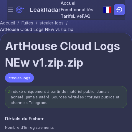
Accueil
LeakRadar
Fonctionnalités
Menu
Skip to content
Tarifs
Live
FAQ
Accueil
/
Fuites
/
stealer-logs
/
ArtHouse Cloud Logs NEw v1.zip.zip
ArtHouse Cloud Logs
NEw v1.zip.zip
stealer-logs
Indexé uniquement à partir de matériel public. Jamais
acheté, jamais altéré. Sources vérifiées : forums publics et
channels Telegram.
Détails du Fichier
Nombre d'Enregistrements