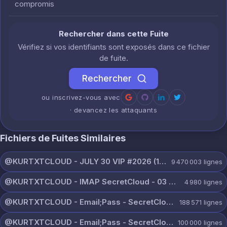
compromis
Rechercher dans cette Fuite
Vérifiez si vos identifiants sont exposés dans ce fichier
de fuite.
Rechercher
ou inscrivez-vous avec
· devancez les attaquants
Fichiers de Fuites Similaires
@KURTXTCLOUD - JULY 30 VIP #2026 (101).txt
9 470 003
lignes
@KURTXTCLOUD - IMAP SecretCloud - 03 August 2026.txt
4 980
lignes
@KURTXTCLOUD - Email;Pass - SecretCloud 07 August 2026.txt
188 571
lignes
@KURTXTCLOUD - Email;Pass - SecretCloud 07 August 2026 (3).txt
100 000
lignes