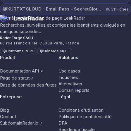
@KURTXTCLOUD - Email;Pass - SecretCloud 07 August 2026 (2).txt
98 311
lignes
LeakRadar
Recherchez, surveillez et corrigez les identifiants divulgués en
quelques secondes.
Radar Forge SASU
60 rue François 1er, 75008 Paris, France
Conforme RGPD
Hébergé en UE
Produit
Solutions
Documentation API
Use cases
↗
Industries
Page de statut
↗
Alternatives
Base de données des fuites
Domain reports
Entreprise
Légal
Blog
Conditions d'utilisation
Contact
Politique de confidentialité
SubdomainRadar.io
DPA
↗
Résidence fiscale