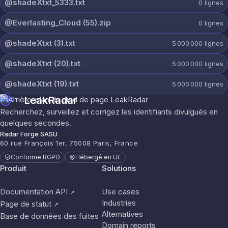
@shadeXtxt_5333.txt
0
lignes
@Everlasting_Cloud (55).zip
0
lignes
@shadeXtxt (3).txt
5 000 000
lignes
@shadeXtxt (20).txt
5 000 000
lignes
@shadeXtxt (19).txt
5 000 000
lignes
LeakRadar
Recherchez, surveillez et corrigez les identifiants divulgués en
quelques secondes.
Radar Forge SASU
60 rue François 1er, 75008 Paris, France
Conforme RGPD
Hébergé en UE
Produit
Solutions
Documentation API
Use cases
↗
Industries
Page de statut
↗
Alternatives
Base de données des fuites
Domain reports