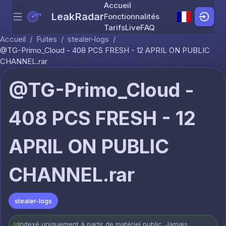
Accueil
LeakRadar
Fonctionnalités
Menu
Skip to content
Tarifs
Live
FAQ
Accueil
/
Fuites
/
stealer-logs
/
@TG-Primo_Cloud - 408 PCS FRESH - 12 APRIL ON PUBLIC
CHANNEL.rar
@TG-Primo_Cloud -
408 PCS FRESH - 12
APRIL ON PUBLIC
CHANNEL.rar
stealer-logs
Indexé uniquement à partir de matériel public. Jamais