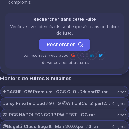
compromis
Rechercher dans cette Fuite
Vérifiez si vos identifiants sont exposés dans ce fichier
de fuite.
Rechercher
ou inscrivez-vous avec
· devancez les attaquants
Fichiers de Fuites Similaires
⚜️CASHFLOW Premium LOGS CLOUD⚜️.part12.rar
0
lignes
Daisy Private Cloud #9 (TG @ArhontCorp).part2.rar
0
lignes
73 PCS NAPOLEONCORP.PW TEST LOG.rar
0
lignes
@Bugatti_Cloud Bugatti_Man 30.07.part16.rar
0
lignes