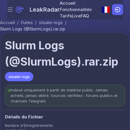
Accueil
LeakRadar
Fonctionnalités
Menu
Skip to content
Tarifs
Live
FAQ
Accueil
/
Fuites
/
stealer-logs
/
Slurm Logs (@SlurmLogs).rar.zip
Slurm Logs
(@SlurmLogs).rar.zip
stealer-logs
Indexé uniquement à partir de matériel public. Jamais
acheté, jamais altéré. Sources vérifiées : forums publics et
channels Telegram.
Détails du Fichier
Nombre d'Enregistrements