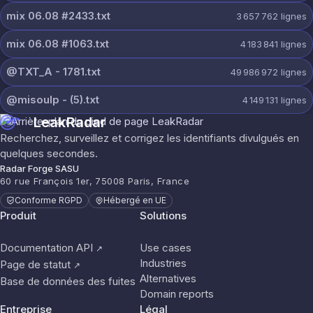
mix 06.08 #2433.txt
3 657 762
lignes
mix 06.08 #1063.txt
4 183 841
lignes
@TXT_A - 1781.txt
49 986 972
lignes
@misoulp - (5).txt
4 149 131
lignes
LeakRadar
Recherchez, surveillez et corrigez les identifiants divulgués en
quelques secondes.
Radar Forge SASU
60 rue François 1er, 75008 Paris, France
Conforme RGPD
Hébergé en UE
Produit
Solutions
Documentation API
Use cases
↗
Industries
Page de statut
↗
Alternatives
Base de données des fuites
Domain reports
Entreprise
Légal