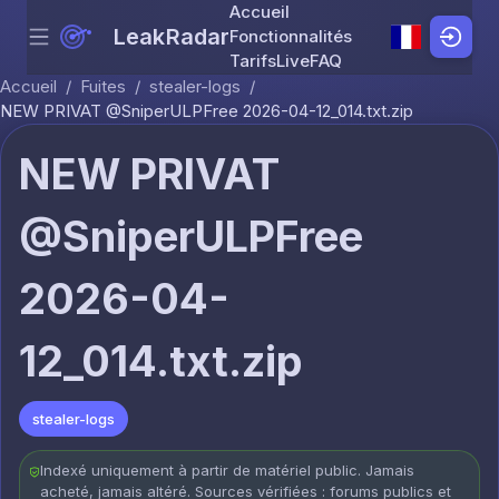
Accueil
LeakRadar
Fonctionnalités
Menu
Skip to content
Tarifs
Live
FAQ
Accueil
/
Fuites
/
stealer-logs
/
NEW PRIVAT @SniperULPFree 2026-04-12_014.txt.zip
NEW PRIVAT
@SniperULPFree
2026-04-
12_014.txt.zip
stealer-logs
Indexé uniquement à partir de matériel public. Jamais
acheté, jamais altéré. Sources vérifiées : forums publics et