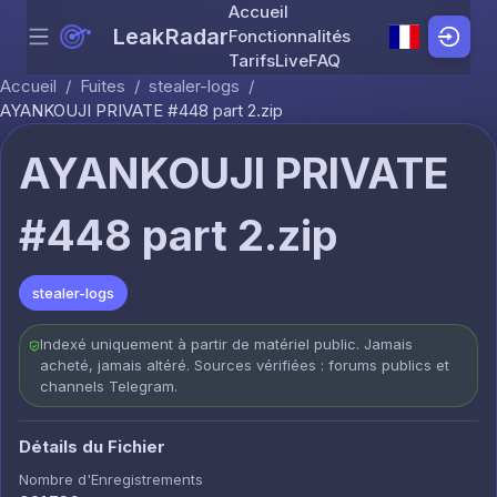
Accueil
LeakRadar
Fonctionnalités
Menu
Skip to content
Tarifs
Live
FAQ
Accueil
/
Fuites
/
stealer-logs
/
AYANKOUJI PRIVATE #448 part 2.zip
AYANKOUJI PRIVATE
#448 part 2.zip
stealer-logs
Indexé uniquement à partir de matériel public. Jamais
acheté, jamais altéré. Sources vérifiées : forums publics et
channels Telegram.
Détails du Fichier
Nombre d'Enregistrements