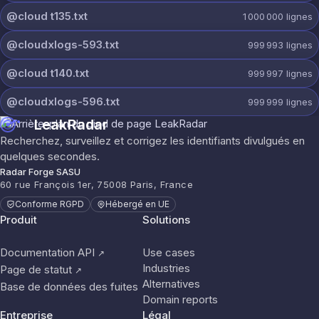
@cloud t135.txt
1 000 000
lignes
@cloudxlogs-593.txt
999 993
lignes
@cloud t140.txt
999 997
lignes
@cloudxlogs-596.txt
999 999
lignes
LeakRadar
Recherchez, surveillez et corrigez les identifiants divulgués en
quelques secondes.
Radar Forge SASU
60 rue François 1er, 75008 Paris, France
Conforme RGPD
Hébergé en UE
Produit
Solutions
Documentation API
Use cases
↗
Industries
Page de statut
↗
Alternatives
Base de données des fuites
Domain reports
Entreprise
Légal