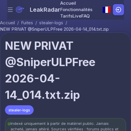
Accueil
LeakRadar
Fonctionnalités
Menu
Skip to content
Tarifs
Live
FAQ
Accueil
/
Fuites
/
stealer-logs
/
NEW PRIVAT @SniperULPFree 2026-04-14_014.txt.zip
NEW PRIVAT
@SniperULPFree
2026-04-
14_014.txt.zip
stealer-logs
Indexé uniquement à partir de matériel public. Jamais
acheté, jamais altéré. Sources vérifiées : forums publics et