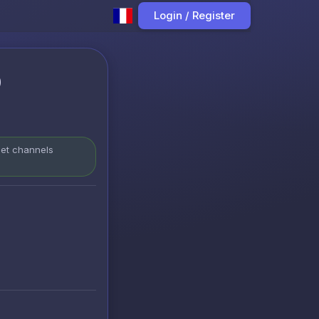
Login / Register
p
 et channels