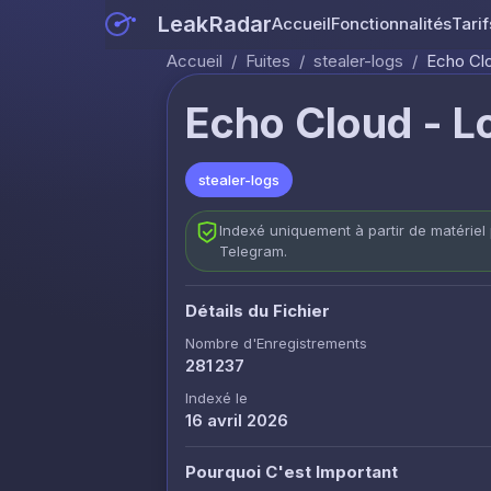
LeakRadar
Accueil
Fonctionnalités
Tarif
Accueil
/
Fuites
/
stealer-logs
/
Echo Clo
Echo Cloud - L
stealer-logs
Indexé uniquement à partir de matériel 
Telegram.
Détails du Fichier
Nombre d'Enregistrements
281 237
Indexé le
16 avril 2026
Pourquoi C'est Important