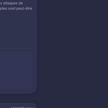
es attaques de
mptes sont peut-être
1 245 885
lignes