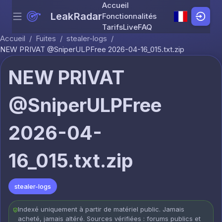
Accueil
LeakRadar
Fonctionnalités
Menu
Skip to content
Tarifs
Live
FAQ
Accueil
/
Fuites
/
stealer-logs
/
NEW PRIVAT @SniperULPFree 2026-04-16_015.txt.zip
NEW PRIVAT
@SniperULPFree
2026-04-
16_015.txt.zip
stealer-logs
Indexé uniquement à partir de matériel public. Jamais
acheté, jamais altéré. Sources vérifiées : forums publics et