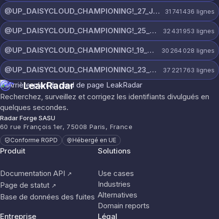
@UP_DAISYCLOUD_CHAMPIONING!_27_JULY_5982_ON_CHANNEL.rar
31 741 436
lignes
@UP_DAISYCLOUD_CHAMPIONING!_25_JULY_5797_ON_CHANNEL.rar
32 431 953
lignes
@UP_DAISYCLOUD_CHAMPIONING!_19_JULY_5790_ON_CHANNEL.rar
30 264 028
lignes
@UP_DAISYCLOUD_CHAMPIONING!_23_JULY_5300_ON_CHANNEL.rar
37 221 763
lignes
LeakRadar
Recherchez, surveillez et corrigez les identifiants divulgués en
quelques secondes.
Radar Forge SASU
60 rue François 1er, 75008 Paris, France
Conforme RGPD
Hébergé en UE
Produit
Solutions
Documentation API
Use cases
↗
Industries
Page de statut
↗
Alternatives
Base de données des fuites
Domain reports
Entreprise
Légal