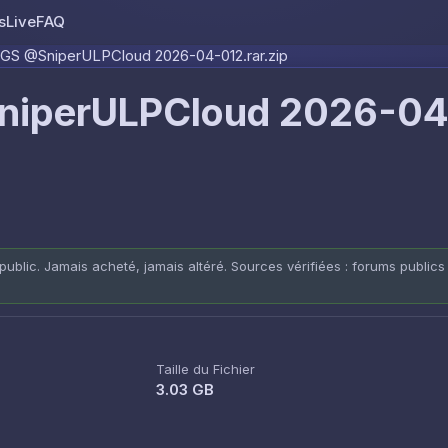
s
Live
FAQ
Skip to content
S @SniperULPCloud 2026-04-012.rar.zip
iperULPCloud 2026-04
public. Jamais acheté, jamais altéré. Sources vérifiées : forums publics
Taille du Fichier
3.03 GB