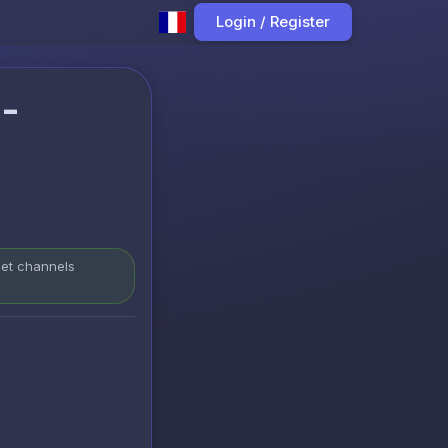
Login / Register
-
 et channels