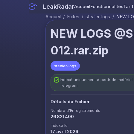
LeakRadar
Accueil
Fonctionnalités
Tarif
Accueil
/
Fuites
/
stealer-logs
/
NEW LOG
NEW LOGS @Sn
012.rar.zip
stealer-logs
Indexé uniquement à partir de matériel 
Telegram.
Détails du Fichier
Nombre d'Enregistrements
26 821 400
Indexé le
17 avril 2026