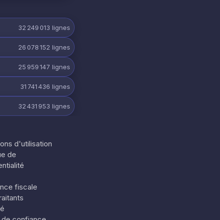
32 249 013
lignes
26 078 152
lignes
25 959 147
lignes
31 741 436
lignes
32 431 953
lignes
ons d'utilisation
ue de
ntialité
nce fiscale
aitants
té
 de confiance