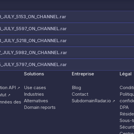
JULY_5153_ON_CHANNEL.rar
_JULY_5597_ON_CHANNEL.rar
_JULY_5218_ON_CHANNEL.rar
_JULY_5982_ON_CHANNEL.rar
_JULY_5797_ON_CHANNEL.rar
Solutions
Entreprise
Légal
ion API
Use cases
Blog
Conditi
↗
Industries
Contact
Politiq
tut
↗
Alternatives
SubdomainRadar.io
confide
↗
nnées des
Domain reports
DPA
Réside
Sous-tr
Sécuri
Centre