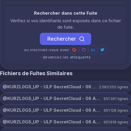
Rechercher dans cette Fuite
Vérifiez si vos identifiants sont exposés dans ce fichier
de fuite.
Rechercher
ou inscrivez-vous avec
· devancez les attaquants
Fichiers de Fuites Similaires
@KURZL0GS_UP - ULP SecretCloud - 06 August 2026.txt
2 583 555
lignes
@KURZL0GS_UP - ULP SecretCloud - 06 August 2026 (9).txt
951 391
lignes
@KURZL0GS_UP - ULP SecretCloud - 06 August 2026 (8).txt
951 128
lignes
@KURZL0GS_UP - ULP SecretCloud - 06 August 2026 (7).txt
951 619
lignes