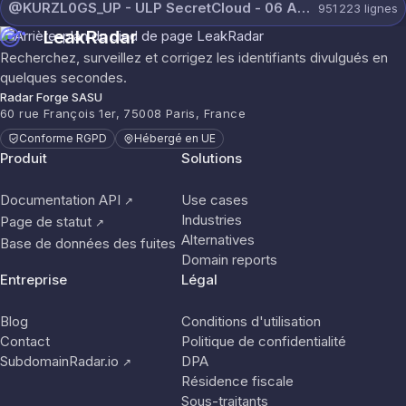
@KURZL0GS_UP - ULP SecretCloud - 06 August 2026 (6).txt
951 223
lignes
LeakRadar
Recherchez, surveillez et corrigez les identifiants divulgués en
quelques secondes.
Radar Forge SASU
60 rue François 1er, 75008 Paris, France
Conforme RGPD
Hébergé en UE
Produit
Solutions
Documentation API
Use cases
↗
Industries
Page de statut
↗
Alternatives
Base de données des fuites
Domain reports
Entreprise
Légal
Blog
Conditions d'utilisation
Contact
Politique de confidentialité
SubdomainRadar.io
DPA
↗
Résidence fiscale
Sous-traitants