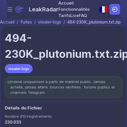
Accueil
LeakRadar
Fonctionnalités
Menu
Skip to content
Tarifs
Live
FAQ
Accueil
/
Fuites
/
stealer-logs
/
494-230K_plutonium.txt.zip
494-
230K_plutonium.txt.zi
stealer-logs
Indexé uniquement à partir de matériel public. Jamais
acheté, jamais altéré. Sources vérifiées : forums publics et
channels Telegram.
Détails du Fichier
Nombre d'Enregistrements
230 033