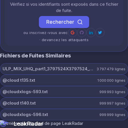
Vérifiez si vos identifiants sont exposés dans ce fichier
de fuite.
Rechercher
ou inscrivez-vous avec
· devancez les attaquants
Fichiers de Fuites Similaires
ULP_MIX_UHQ_part1_3797524X3797524_@dextercloud7.txt
3 797 479
lignes
@cloud t135.txt
1 000 000
lignes
@cloudxlogs-593.txt
999 993
lignes
@cloud t140.txt
999 997
lignes
@cloudxlogs-596.txt
999 999
lignes
LeakRadar