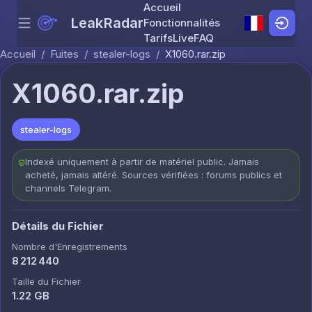
Accueil
LeakRadar
Fonctionnalités
Menu
Skip to content
Tarifs
Live
FAQ
Accueil
/
Fuites
/
stealer-logs
/
X1060.rar.zip
X1060.rar.zip
stealer-logs
Indexé uniquement à partir de matériel public. Jamais
acheté, jamais altéré. Sources vérifiées : forums publics et
channels Telegram.
Détails du Fichier
Nombre d'Enregistrements
8 212 440
Taille du Fichier
1.22 GB