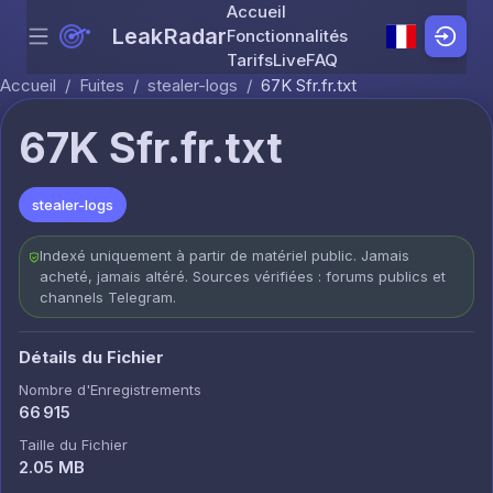
Accueil
LeakRadar
Fonctionnalités
Menu
Skip to content
Tarifs
Live
FAQ
Accueil
/
Fuites
/
stealer-logs
/
67K Sfr.fr.txt
67K Sfr.fr.txt
stealer-logs
Indexé uniquement à partir de matériel public. Jamais
acheté, jamais altéré. Sources vérifiées : forums publics et
channels Telegram.
Détails du Fichier
Nombre d'Enregistrements
66 915
Taille du Fichier
2.05 MB