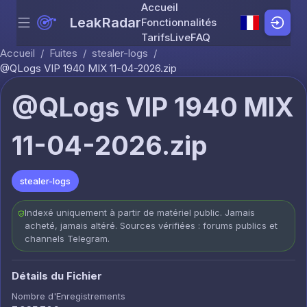
Accueil
LeakRadar
Fonctionnalités
Menu
Skip to content
Tarifs
Live
FAQ
Accueil
/
Fuites
/
stealer-logs
/
@QLogs VIP 1940 MIX 11-04-2026.zip
@QLogs VIP 1940 MIX
11-04-2026.zip
stealer-logs
Indexé uniquement à partir de matériel public. Jamais
acheté, jamais altéré. Sources vérifiées : forums publics et
channels Telegram.
Détails du Fichier
Nombre d'Enregistrements