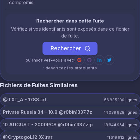
compromis
Rechercher dans cette Fuite
Vérifiez si vos identifiants sont exposés dans ce fichier
de fuite.
Rechercher
ou inscrivez-vous avec
· devancez les attaquants
Fichiers de Fuites Similaires
@TXT_A - 1788.txt
56 835 130
lignes
Private Russia 34 - 10.8 @r0bin1337.7z
14 039 928
lignes
10 AUGUST - 2000PCS @r0bin1337.zip
18 844 964
lignes
@CryptogoL12 (6).rar
11 619 912
lignes