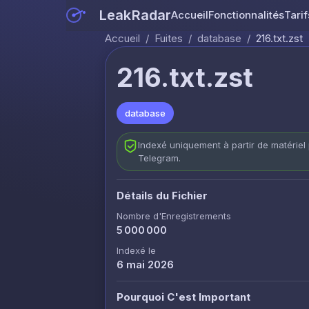
LeakRadar
Accueil
Fonctionnalités
Tarif
Accueil
/
Fuites
/
database
/
216.txt.zst
216.txt.zst
database
Indexé uniquement à partir de matériel 
Telegram.
Détails du Fichier
Nombre d'Enregistrements
5 000 000
Indexé le
6 mai 2026
Pourquoi C'est Important