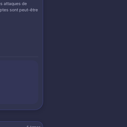
es attaques de
mptes sont peut-être
5
lignes