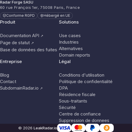
Radar Forge SASU
60 rue François 1er, 75008 Paris, France
Conforme RGPD
Hébergé en UE
Produit
Solutions
Documentation API
Use cases
↗
Industries
Page de statut
↗
Alternatives
Base de données des fuites
Domain reports
Entreprise
Légal
Blog
Conditions d'utilisation
Contact
Politique de confidentialité
SubdomainRadar.io
DPA
↗
Résidence fiscale
Sous-traitants
Sécurité
Centre de confiance
Suppression de donnees
© 2026
LeakRadar.io